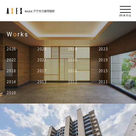
menu
W
o
rks
2026
2025
2024
2023
2022
2021
2020
2019
2018
2017
2016
2015
2014
2013
2012
2011
2010