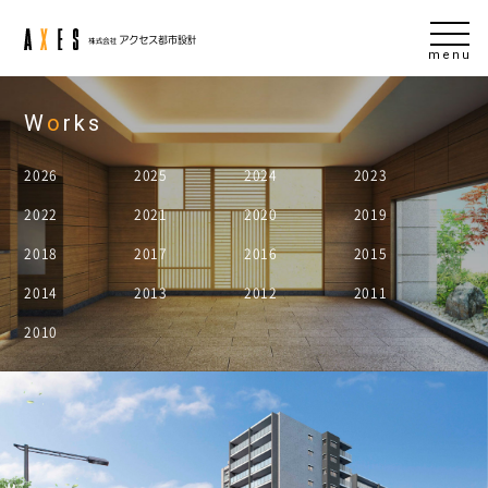
menu
W
o
rks
2026
2025
2024
2023
2022
2021
2020
2019
2018
2017
2016
2015
2014
2013
2012
2011
2010